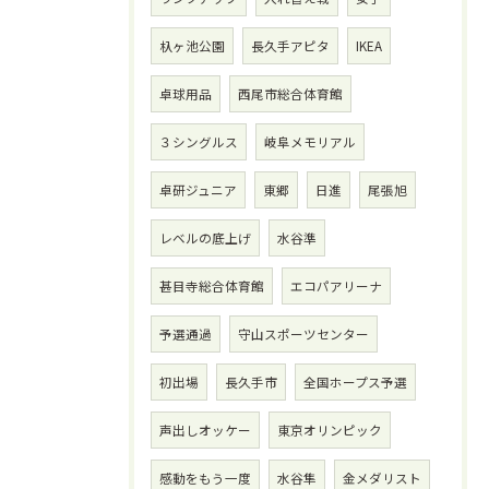
杁ヶ池公園
長久手アピタ
IKEA
卓球用品
西尾市総合体育館
３シングルス
岐阜メモリアル
卓研ジュニア
東郷
日進
尾張旭
レベルの底上げ
水谷準
甚目寺総合体育館
エコパアリーナ
予選通過
守山スポーツセンター
初出場
長久手市
全国ホープス予選
声出しオッケー
東京オリンピック
感動をもう一度
水谷隼
金メダリスト