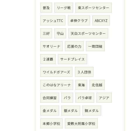
普及
リーグ戦
東スポーツセンター
アッシュTTC
卓伸クラブ
ABCXYZ
三好
守山
天白スポーツセンター
サオリーナ
応援の力
一致団結
２連覇
サードプレイス
ワイルドボアーズ
３人団体
このはなアリーナ
東海
北信越
合同練習
パラ
パラ卓球
アジア
金メダル
銀メダル
銅メダル
本郷小学校
愛教大附属小学校