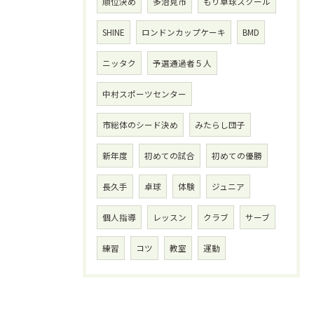
順位決め
多治見市
もり卓球スクール
SHINE
ロンドンカップケーキ
BMD
ニッタク
予選通過者５人
中村スポーツセンター
市総体のシード決め
みたらし団子
新年度
初めての試合
初めての優勝
長久手
卓球
体験
ジュニア
個人指導
レッスン
クラブ
サーブ
練習
コツ
教室
運動