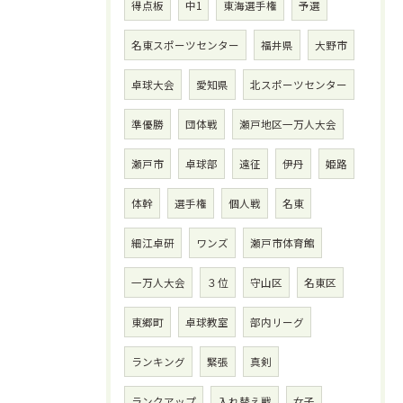
得点板
中1
東海選手権
予選
名東スポーツセンター
福井県
大野市
卓球大会
愛知県
北スポーツセンター
準優勝
団体戦
瀬戸地区一万人大会
瀬戸市
卓球部
遠征
伊丹
姫路
体幹
選手権
個人戦
名東
細江卓研
ワンズ
瀬戸市体育館
一万人大会
３位
守山区
名東区
東郷町
卓球教室
部内リーグ
ランキング
緊張
真剣
ランクアップ
入れ替え戦
女子