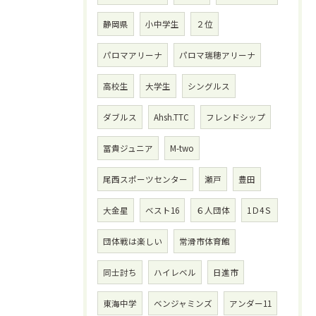
静岡県
小中学生
２位
パロマアリーナ
パロマ瑞穂アリーナ
高校生
大学生
シングルス
ダブルス
Ahsh.TTC
フレンドシップ
冨貴ジュニア
M-two
尾西スポーツセンター
瀬戸
豊田
大金星
ベスト16
６人団体
1Ｄ4Ｓ
団体戦は楽しい
常滑市体育館
同士討ち
ハイレベル
日進市
東海中学
ベンジャミンズ
アンダー11