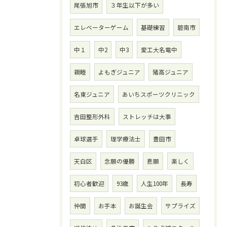
尾張旭市
３年生以下が多い
エレベーターゲーム
基礎練習
碧南市
中１
中2
中3
愛工大名電中
親睦
よもぎジュニア
猪高ジュニア
名東ジュニア
あいちスポーツクリニック
吉田整形外科
ストレッチは大事
卓球選手
理学療法士
豊田市
天白区
念願の優勝
悲願
楽しく
初心者歓迎
93歳
人生100年
長寿
仲間
お手本
お誕生会
サプライズ