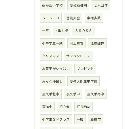
藤が丘小学校
愛英幼稚園
２人団体
Ｓ．Ｓ．Ｄ
普及大会
棄権多数
一宮
4単１複
ＳＳＤＳＳ
小中学生一緒
同士撃ち
混成団体
クリスマス
サンタクロース
お菓子がいっぱい
プレゼント
みんな仲良し
愛教大附属中学校
長久手北中
長久手中
長久手南中
東海中
初心者
打ち納め
小学生ＳＰクラス
一般
藤枝市