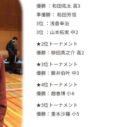
優勝 ：和田佑太 高3
準優勝： 和田芳信
3位 ：浅香幸治
3位 ：山本拓実 中2
★2位トーナメント
優勝：柳田真之介 高2
★3位トーナメント
優勝：藤井伯叶 中3
★4位トーナメント
優勝：趙春博 小6
★5位トーナメント
優勝：重本沙羅 小5