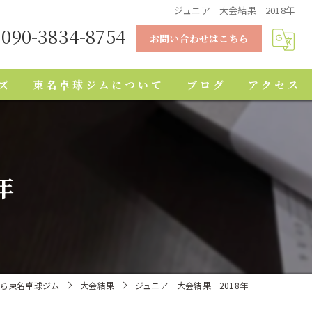
ジュニア 大会結果 2018年
090-3834-8754
お問い合わせはこちら
ズ
東名卓球ジムについて
ブログ
アクセス
習い事
初心者
年
小学生
中学生
シニア
ら東名卓球ジム
大会結果
ジュニア 大会結果 2018年