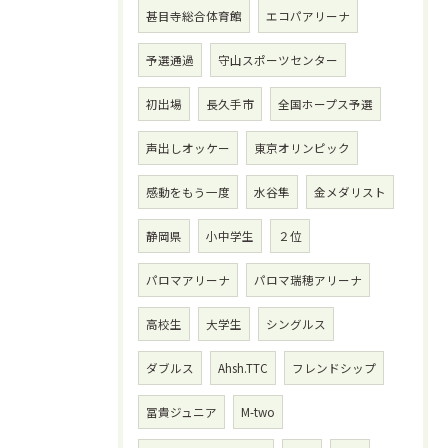
甚目寺総合体育館
エコパアリーナ
予選通過
守山スポーツセンター
初出場
長久手市
全国ホープス予選
声出しオッケー
東京オリンピック
感動をもう一度
水谷隼
金メダリスト
静岡県
小中学生
２位
パロマアリーナ
パロマ瑞穂アリーナ
高校生
大学生
シングルス
ダブルス
Ahsh.TTC
フレンドシップ
冨貴ジュニア
M-two