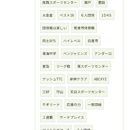
尾西スポーツセンター
瀬戸
豊田
大金星
ベスト16
６人団体
1Ｄ4Ｓ
団体戦は楽しい
常滑市体育館
同士討ち
ハイレベル
日進市
東海中学
ベンジャミンズ
アンダー11
普及
リーグ戦
東スポーツセンター
アッシュTTC
卓伸クラブ
ABCXYZ
三好
守山
天白スポーツセンター
サオリーナ
応援の力
一致団結
２連覇
サードプレイス