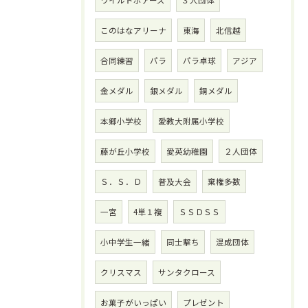
ワイルドボアーズ
３人団体
このはなアリーナ
東海
北信越
合同練習
パラ
パラ卓球
アジア
金メダル
銀メダル
銅メダル
本郷小学校
愛教大附属小学校
藤が丘小学校
愛英幼稚園
２人団体
Ｓ．Ｓ．Ｄ
普及大会
棄権多数
一宮
4単１複
ＳＳＤＳＳ
小中学生一緒
同士撃ち
混成団体
クリスマス
サンタクロース
お菓子がいっぱい
プレゼント