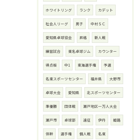
ホワイトリング
ランク
カデット
社会人リーグ
男子
中村ＳＣ
愛知県卓球協会
昇格
新人戦
練習試合
東名卓球ジム
カウンター
得点板
中1
東海選手権
予選
名東スポーツセンター
福井県
大野市
卓球大会
愛知県
北スポーツセンター
準優勝
団体戦
瀬戸地区一万人大会
瀬戸市
卓球部
遠征
伊丹
姫路
体幹
選手権
個人戦
名東