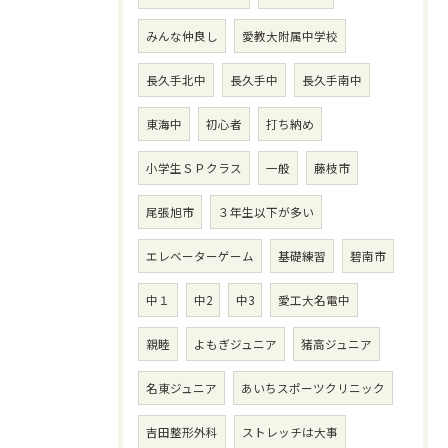
みんな仲良し
愛教大附属中学校
長久手北中
長久手中
長久手南中
東海中
初心者
打ち納め
小学生ＳＰクラス
一般
藤枝市
尾張旭市
３年生以下が多い
エレベーターゲーム
基礎練習
碧南市
中１
中2
中3
愛工大名電中
親睦
よもぎジュニア
猪高ジュニア
名東ジュニア
あいちスポーツクリニック
吉田整形外科
ストレッチは大事