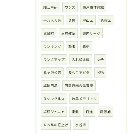
細江卓研
ワンズ
瀬戸市体育館
一万人大会
３位
守山区
名東区
東郷町
卓球教室
部内リーグ
ランキング
緊張
真剣
ランクアップ
入れ替え戦
女子
杁ヶ池公園
長久手アピタ
IKEA
卓球用品
西尾市総合体育館
３シングルス
岐阜メモリアル
卓研ジュニア
東郷
日進
尾張旭
レベルの底上げ
水谷準