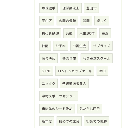
卓球選手
理学療法士
豊田市
天白区
念願の優勝
悲願
楽しく
初心者歓迎
93歳
人生100年
長寿
仲間
お手本
お誕生会
サプライズ
順位決め
多治見市
もり卓球スクール
SHINE
ロンドンカップケーキ
BMD
ニッタク
予選通過者５人
中村スポーツセンター
市総体のシード決め
みたらし団子
新年度
初めての試合
初めての優勝