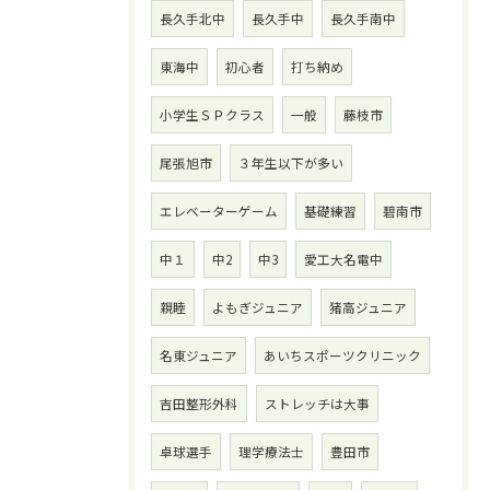
長久手北中
長久手中
長久手南中
東海中
初心者
打ち納め
小学生ＳＰクラス
一般
藤枝市
尾張旭市
３年生以下が多い
エレベーターゲーム
基礎練習
碧南市
中１
中2
中3
愛工大名電中
親睦
よもぎジュニア
猪高ジュニア
名東ジュニア
あいちスポーツクリニック
吉田整形外科
ストレッチは大事
卓球選手
理学療法士
豊田市