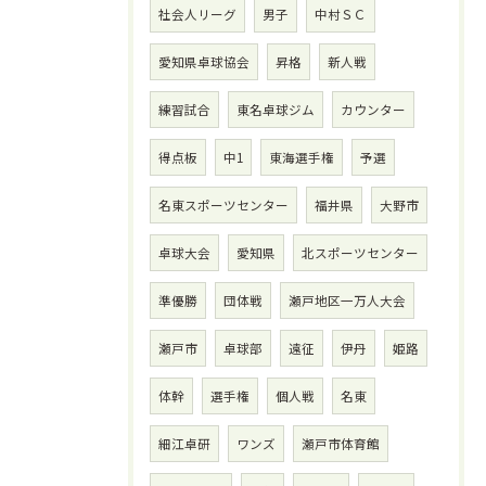
社会人リーグ
男子
中村ＳＣ
愛知県卓球協会
昇格
新人戦
練習試合
東名卓球ジム
カウンター
得点板
中1
東海選手権
予選
名東スポーツセンター
福井県
大野市
卓球大会
愛知県
北スポーツセンター
準優勝
団体戦
瀬戸地区一万人大会
瀬戸市
卓球部
遠征
伊丹
姫路
体幹
選手権
個人戦
名東
細江卓研
ワンズ
瀬戸市体育館