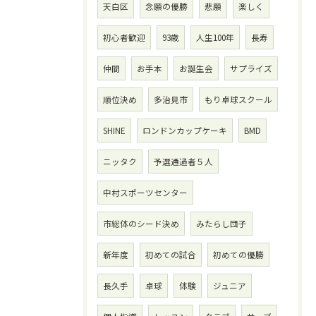
天白区
念願の優勝
悲願
楽しく
初心者歓迎
93歳
人生100年
長寿
仲間
お手本
お誕生会
サプライズ
順位決め
多治見市
もり卓球スクール
SHINE
ロンドンカップケーキ
BMD
ニッタク
予選通過者５人
中村スポーツセンター
市総体のシード決め
みたらし団子
新年度
初めての試合
初めての優勝
長久手
卓球
体験
ジュニア