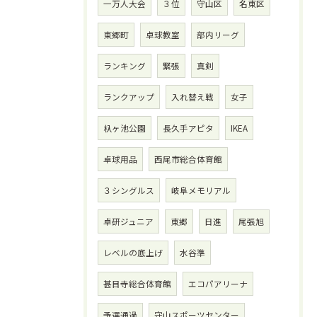
一万人大会
３位
守山区
名東区
東郷町
卓球教室
部内リーグ
ランキング
緊張
真剣
ランクアップ
入れ替え戦
女子
杁ヶ池公園
長久手アピタ
IKEA
卓球用品
西尾市総合体育館
３シングルス
岐阜メモリアル
卓研ジュニア
東郷
日進
尾張旭
レベルの底上げ
水谷準
甚目寺総合体育館
エコパアリーナ
予選通過
守山スポーツセンター