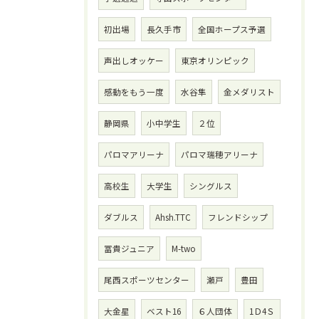
初出場
長久手市
全国ホープス予選
声出しオッケー
東京オリンピック
感動をもう一度
水谷隼
金メダリスト
静岡県
小中学生
２位
パロマアリーナ
パロマ瑞穂アリーナ
高校生
大学生
シングルス
ダブルス
Ahsh.TTC
フレンドシップ
冨貴ジュニア
M-two
尾西スポーツセンター
瀬戸
豊田
大金星
ベスト16
６人団体
1Ｄ4Ｓ