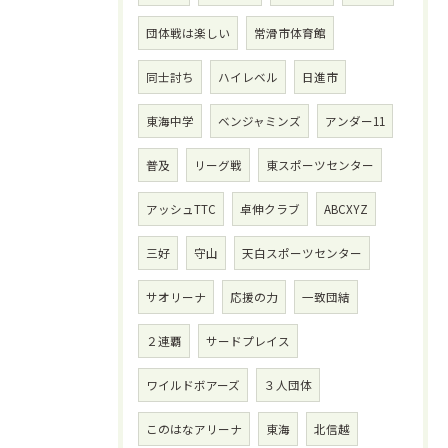
団体戦は楽しい
常滑市体育館
同士討ち
ハイレベル
日進市
東海中学
ベンジャミンズ
アンダー11
普及
リーグ戦
東スポーツセンター
アッシュTTC
卓伸クラブ
ABCXYZ
三好
守山
天白スポーツセンター
サオリーナ
応援の力
一致団結
２連覇
サードプレイス
ワイルドボアーズ
３人団体
このはなアリーナ
東海
北信越