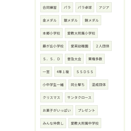
合同練習
パラ
パラ卓球
アジア
金メダル
銀メダル
銅メダル
本郷小学校
愛教大附属小学校
藤が丘小学校
愛英幼稚園
２人団体
Ｓ．Ｓ．Ｄ
普及大会
棄権多数
一宮
4単１複
ＳＳＤＳＳ
小中学生一緒
同士撃ち
混成団体
クリスマス
サンタクロース
お菓子がいっぱい
プレゼント
みんな仲良し
愛教大附属中学校