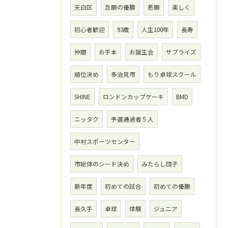
天白区
念願の優勝
悲願
楽しく
初心者歓迎
93歳
人生100年
長寿
仲間
お手本
お誕生会
サプライズ
順位決め
多治見市
もり卓球スクール
SHINE
ロンドンカップケーキ
BMD
ニッタク
予選通過者５人
中村スポーツセンター
市総体のシード決め
みたらし団子
新年度
初めての試合
初めての優勝
長久手
卓球
体験
ジュニア