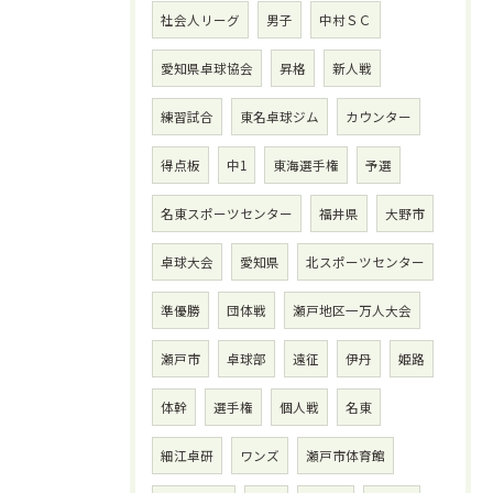
社会人リーグ
男子
中村ＳＣ
愛知県卓球協会
昇格
新人戦
練習試合
東名卓球ジム
カウンター
得点板
中1
東海選手権
予選
名東スポーツセンター
福井県
大野市
卓球大会
愛知県
北スポーツセンター
準優勝
団体戦
瀬戸地区一万人大会
瀬戸市
卓球部
遠征
伊丹
姫路
体幹
選手権
個人戦
名東
細江卓研
ワンズ
瀬戸市体育館