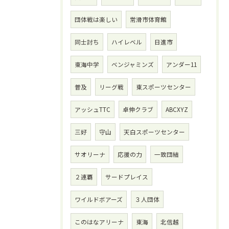
団体戦は楽しい
常滑市体育館
同士討ち
ハイレベル
日進市
東海中学
ベンジャミンズ
アンダー11
普及
リーグ戦
東スポーツセンター
アッシュTTC
卓伸クラブ
ABCXYZ
三好
守山
天白スポーツセンター
サオリーナ
応援の力
一致団結
２連覇
サードプレイス
ワイルドボアーズ
３人団体
このはなアリーナ
東海
北信越