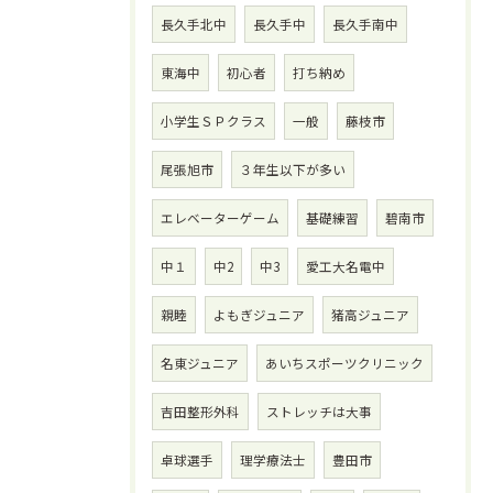
長久手北中
長久手中
長久手南中
東海中
初心者
打ち納め
小学生ＳＰクラス
一般
藤枝市
尾張旭市
３年生以下が多い
エレベーターゲーム
基礎練習
碧南市
中１
中2
中3
愛工大名電中
親睦
よもぎジュニア
猪高ジュニア
名東ジュニア
あいちスポーツクリニック
吉田整形外科
ストレッチは大事
卓球選手
理学療法士
豊田市