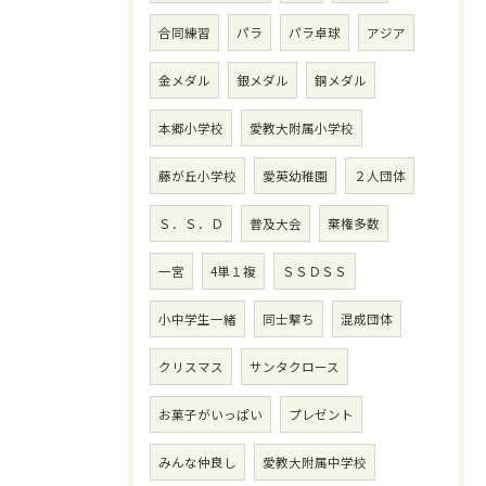
合同練習
パラ
パラ卓球
アジア
金メダル
銀メダル
銅メダル
本郷小学校
愛教大附属小学校
藤が丘小学校
愛英幼稚園
２人団体
Ｓ．Ｓ．Ｄ
普及大会
棄権多数
一宮
4単１複
ＳＳＤＳＳ
小中学生一緒
同士撃ち
混成団体
クリスマス
サンタクロース
お菓子がいっぱい
プレゼント
みんな仲良し
愛教大附属中学校