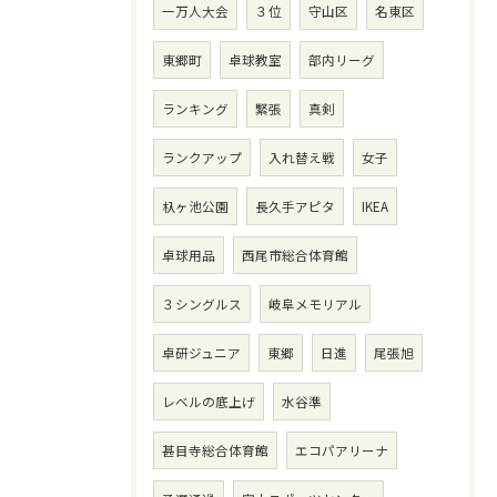
一万人大会
３位
守山区
名東区
東郷町
卓球教室
部内リーグ
ランキング
緊張
真剣
ランクアップ
入れ替え戦
女子
杁ヶ池公園
長久手アピタ
IKEA
卓球用品
西尾市総合体育館
３シングルス
岐阜メモリアル
卓研ジュニア
東郷
日進
尾張旭
レベルの底上げ
水谷準
甚目寺総合体育館
エコパアリーナ