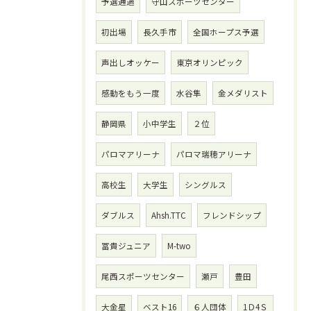
予選通過
守山スポーツセンター
初出場
長久手市
全国ホープス予選
声出しオッケー
東京オリンピック
感動をもう一度
水谷隼
金メダリスト
静岡県
小中学生
２位
パロマアリーナ
パロマ瑞穂アリーナ
高校生
大学生
シングルス
ダブルス
Ahsh.TTC
フレンドシップ
冨貴ジュニア
M-two
尾西スポーツセンター
瀬戸
豊田
大金星
ベスト16
６人団体
1Ｄ4Ｓ