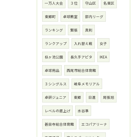
一万人大会
３位
守山区
名東区
東郷町
卓球教室
部内リーグ
ランキング
緊張
真剣
ランクアップ
入れ替え戦
女子
杁ヶ池公園
長久手アピタ
IKEA
卓球用品
西尾市総合体育館
３シングルス
岐阜メモリアル
卓研ジュニア
東郷
日進
尾張旭
レベルの底上げ
水谷準
甚目寺総合体育館
エコパアリーナ