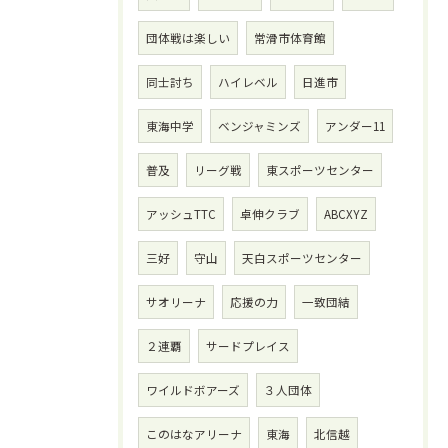
団体戦は楽しい
常滑市体育館
同士討ち
ハイレベル
日進市
東海中学
ベンジャミンズ
アンダー11
普及
リーグ戦
東スポーツセンター
アッシュTTC
卓伸クラブ
ABCXYZ
三好
守山
天白スポーツセンター
サオリーナ
応援の力
一致団結
２連覇
サードプレイス
ワイルドボアーズ
３人団体
このはなアリーナ
東海
北信越