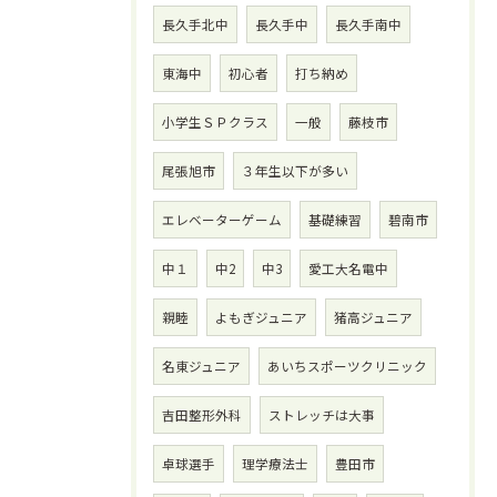
長久手北中
長久手中
長久手南中
東海中
初心者
打ち納め
小学生ＳＰクラス
一般
藤枝市
尾張旭市
３年生以下が多い
エレベーターゲーム
基礎練習
碧南市
中１
中2
中3
愛工大名電中
親睦
よもぎジュニア
猪高ジュニア
名東ジュニア
あいちスポーツクリニック
吉田整形外科
ストレッチは大事
卓球選手
理学療法士
豊田市