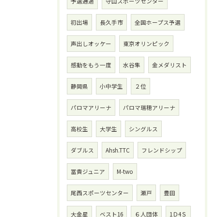
予選通過
守山スポーツセンター
初出場
長久手市
全国ホープス予選
声出しオッケー
東京オリンピック
感動をもう一度
水谷隼
金メダリスト
静岡県
小中学生
２位
パロマアリーナ
パロマ瑞穂アリーナ
高校生
大学生
シングルス
ダブルス
Ahsh.TTC
フレンドシップ
冨貴ジュニア
M-two
尾西スポーツセンター
瀬戸
豊田
大金星
ベスト16
６人団体
1Ｄ4Ｓ