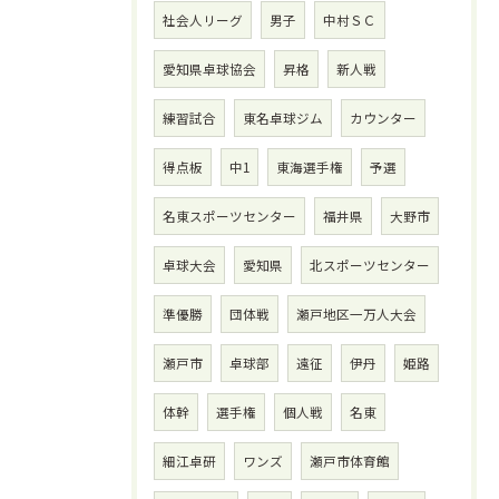
社会人リーグ
男子
中村ＳＣ
愛知県卓球協会
昇格
新人戦
練習試合
東名卓球ジム
カウンター
得点板
中1
東海選手権
予選
名東スポーツセンター
福井県
大野市
卓球大会
愛知県
北スポーツセンター
準優勝
団体戦
瀬戸地区一万人大会
瀬戸市
卓球部
遠征
伊丹
姫路
体幹
選手権
個人戦
名東
細江卓研
ワンズ
瀬戸市体育館