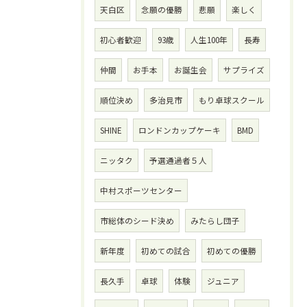
天白区
念願の優勝
悲願
楽しく
初心者歓迎
93歳
人生100年
長寿
仲間
お手本
お誕生会
サプライズ
順位決め
多治見市
もり卓球スクール
SHINE
ロンドンカップケーキ
BMD
ニッタク
予選通過者５人
中村スポーツセンター
市総体のシード決め
みたらし団子
新年度
初めての試合
初めての優勝
長久手
卓球
体験
ジュニア