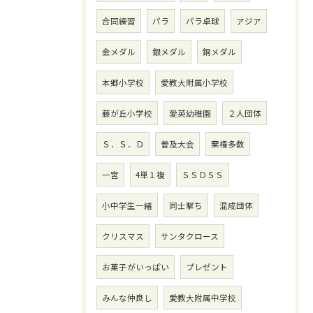
合同練習
パラ
パラ卓球
アジア
金メダル
銀メダル
銅メダル
本郷小学校
愛教大附属小学校
藤が丘小学校
愛英幼稚園
２人団体
Ｓ．Ｓ．Ｄ
普及大会
棄権多数
一宮
4単１複
ＳＳＤＳＳ
小中学生一緒
同士撃ち
混成団体
クリスマス
サンタクロース
お菓子がいっぱい
プレゼント
みんな仲良し
愛教大附属中学校