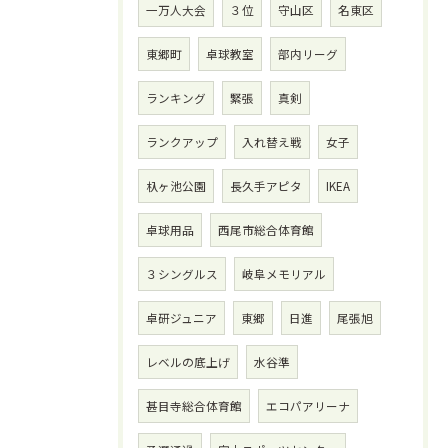
一万人大会
３位
守山区
名東区
東郷町
卓球教室
部内リーグ
ランキング
緊張
真剣
ランクアップ
入れ替え戦
女子
杁ヶ池公園
長久手アピタ
IKEA
卓球用品
西尾市総合体育館
３シングルス
岐阜メモリアル
卓研ジュニア
東郷
日進
尾張旭
レベルの底上げ
水谷準
甚目寺総合体育館
エコパアリーナ