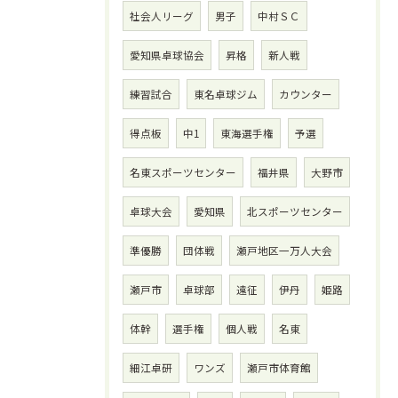
社会人リーグ
男子
中村ＳＣ
愛知県卓球協会
昇格
新人戦
練習試合
東名卓球ジム
カウンター
得点板
中1
東海選手権
予選
名東スポーツセンター
福井県
大野市
卓球大会
愛知県
北スポーツセンター
準優勝
団体戦
瀬戸地区一万人大会
瀬戸市
卓球部
遠征
伊丹
姫路
体幹
選手権
個人戦
名東
細江卓研
ワンズ
瀬戸市体育館