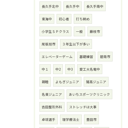
長久手北中
長久手中
長久手南中
東海中
初心者
打ち納め
小学生ＳＰクラス
一般
藤枝市
尾張旭市
３年生以下が多い
エレベーターゲーム
基礎練習
碧南市
中１
中2
中3
愛工大名電中
親睦
よもぎジュニア
猪高ジュニア
名東ジュニア
あいちスポーツクリニック
吉田整形外科
ストレッチは大事
卓球選手
理学療法士
豊田市