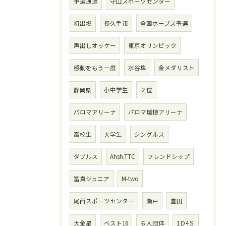
予選通過
守山スポーツセンター
初出場
長久手市
全国ホープス予選
声出しオッケー
東京オリンピック
感動をもう一度
水谷隼
金メダリスト
静岡県
小中学生
２位
パロマアリーナ
パロマ瑞穂アリーナ
高校生
大学生
シングルス
ダブルス
Ahsh.TTC
フレンドシップ
冨貴ジュニア
M-two
尾西スポーツセンター
瀬戸
豊田
大金星
ベスト16
６人団体
1Ｄ4Ｓ