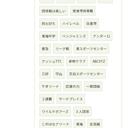
団体戦は楽しい
常滑市体育館
同士討ち
ハイレベル
日進市
東海中学
ベンジャミンズ
アンダー11
普及
リーグ戦
東スポーツセンター
アッシュTTC
卓伸クラブ
ABCXYZ
三好
守山
天白スポーツセンター
サオリーナ
応援の力
一致団結
２連覇
サードプレイス
ワイルドボアーズ
３人団体
このはなアリーナ
東海
北信越