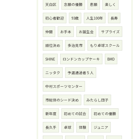
天白区
念願の優勝
悲願
楽しく
初心者歓迎
93歳
人生100年
長寿
仲間
お手本
お誕生会
サプライズ
順位決め
多治見市
もり卓球スクール
SHINE
ロンドンカップケーキ
BMD
ニッタク
予選通過者５人
中村スポーツセンター
市総体のシード決め
みたらし団子
新年度
初めての試合
初めての優勝
長久手
卓球
体験
ジュニア