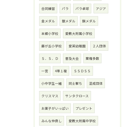
合同練習
パラ
パラ卓球
アジア
金メダル
銀メダル
銅メダル
本郷小学校
愛教大附属小学校
藤が丘小学校
愛英幼稚園
２人団体
Ｓ．Ｓ．Ｄ
普及大会
棄権多数
一宮
4単１複
ＳＳＤＳＳ
小中学生一緒
同士撃ち
混成団体
クリスマス
サンタクロース
お菓子がいっぱい
プレゼント
みんな仲良し
愛教大附属中学校